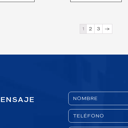
1
2
3
→
MENSAJE