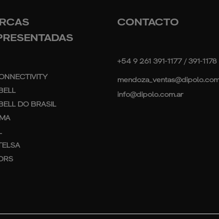
RCAS
CONTACTO
PRESENTADAS
+54 9 261 391-1177 / 391-1178
ONNECTIVITY
mendoza_ventas@dipolo.com
BELL
info@dipolo.com.ar
ELL DO BRASIL
MA
L
TELSA
ORS