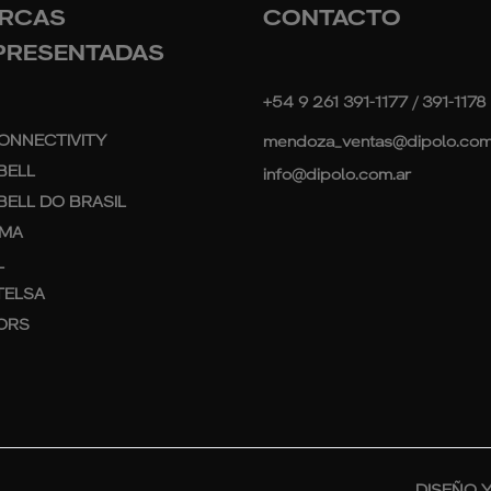
RCAS
CONTACTO
PRESENTADAS
+54 9 261 391-1177 / 391-1178
ONNECTIVITY
mendoza_ventas@dipolo.com
BELL
info@dipolo.com.ar
ELL DO BRASIL
MA
L
TELSA
ORS
DISEÑO 